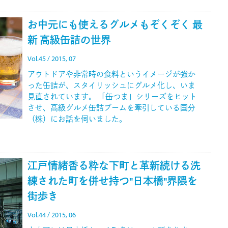
お中元にも使えるグルメもぞくぞく 最
新 高級缶詰の世界
Vol.45 / 2015, 07
アウトドアや非常時の食料というイメージが強か
った缶詰が、スタイリッシュにグルメ化し、いま
見直されています。 「缶つま」シリーズをヒット
させ、高級グルメ缶詰ブームを牽引している国分
（株）にお話を伺いました。
江戸情緒香る粋な下町と革新続ける洗
練された町を併せ持つ"日本橋"界隈を
街歩き
Vol.44 / 2015, 06