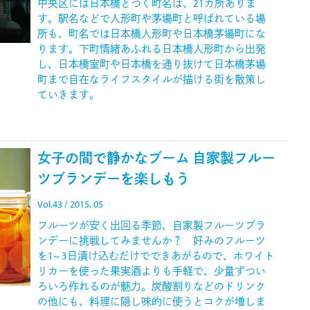
中央区には日本橋とつく町名は、21カ所ありま
す。駅名などで人形町や茅場町と呼ばれている場
所も、町名では日本橋人形町や日本橋茅場町にな
ります。下町情緒あふれる日本橋人形町から出発
し、日本橋室町や日本橋を通り抜けて日本橋茅場
町まで自在なライフスタイルが描ける街を散策し
ていきます。
女子の間で静かなブーム 自家製フルー
ツブランデーを楽しもう
Vol.43 / 2015, 05
フルーツが安く出回る季節、自家製フルーツブラ
ンデーに挑戦してみませんか？ 好みのフルーツ
を1~ 3日漬け込むだけでできあがるので、ホワイト
リカーを使った果実酒よりも手軽で、少量ずつい
ろいろ作れるのが魅力。炭酸割りなどのドリンク
の他にも、料理に隠し味的に使うとコクが増しま