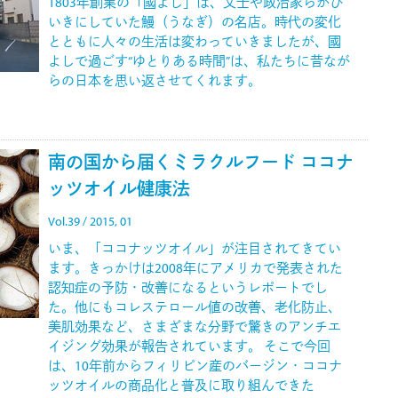
1803年創業の「國よし」は、文士や政治家らがひ
いきにしていた鰻（うなぎ）の名店。時代の変化
とともに人々の生活は変わっていきましたが、國
よしで過ごす“ゆとりある時間”は、私たちに昔なが
らの日本を思い返させてくれます。
南の国から届くミラクルフード ココナ
ッツオイル健康法
Vol.39 / 2015, 01
いま、「ココナッツオイル」が注目されてきてい
ます。きっかけは2008年にアメリカで発表された
認知症の予防・改善になるというレポートでし
た。他にもコレステロール値の改善、老化防止、
美肌効果など、さまざまな分野で驚きのアンチエ
イジング効果が報告されています。 そこで今回
は、10年前からフィリピン産のバージン・ココナ
ッツオイルの商品化と普及に取り組んできた