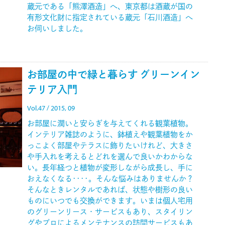
蔵元である「熊澤酒造」へ、東京都は酒蔵が国の
有形文化財に指定されている蔵元「石川酒造」へ
お伺いしました。
お部屋の中で緑と暮らす グリーンイン
テリア入門
Vol.47 / 2015, 09
お部屋に潤いと安らぎを与えてくれる観葉植物。
インテリア雑誌のように、鉢植えや観葉植物をか
っこよく部屋やテラスに飾りたいけれど、大きさ
や手入れを考えるとどれを選んで良いかわからな
い。長年経つと植物が変形しながら成長し、手に
おえなくなる････。そんな悩みはありませんか？
そんなときレンタルであれば、状態や樹形の良い
ものにいつでも交換ができます。いまは個人宅用
のグリーンリース・サービスもあり、スタイリン
グやプロによるメンテナンスの訪問サービスもあ