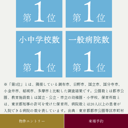
※「第1位」とは、隣接している調布市、日野市、国立市、国分寺市、
小金井市、稲城市、多摩市と比較した調査結果です。公園数とは都市公
園、教育施設数とは国立・公立・市立の幼稚園・小学校、保育所数と
は、東京都知事の許可を受けた保育所、病院数とは20人以上の患者が
入院できる病院の数を表しています。出典：東京都都市公園等区市町村
別面積・人口割合比率表（2025年4月1日現在）／総務省統計局刊行
物件エントリー
来場予約
「統計でみる市区町村のすがた2025」／総務省「統計でみる市区町村