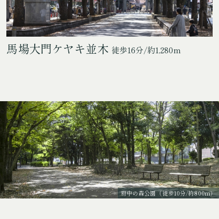
馬場大門ケヤキ並木
徒歩16分/約1,280m
府中の森公園（徒歩10分/約800m）