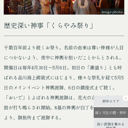
image photo
歴史深い神事「くらやみ祭り」
千数百年前より続くお祭り。名前の由来は尊い神様が人目
につかないよう、夜中に神輿を担いだことからとされる。
開催日は毎年4月30日～5月6日。初日の「潮盛り」とも呼
ばれる品川海上禊祓式にはじまり、様々な祭礼を経て5月5
日のメインイベント神輿渡御、6日の鎮座式まで続く。
「おいで」とよばれる神輿渡御は、花火の合図と共に大太
府中エリア
鼓が打ち鳴らされ開始。8基の神輿が白丁を着た担ぎ手に
緑と文化の園・府中
より、御旅所まで渡御する。
高い評価を集める
府中市