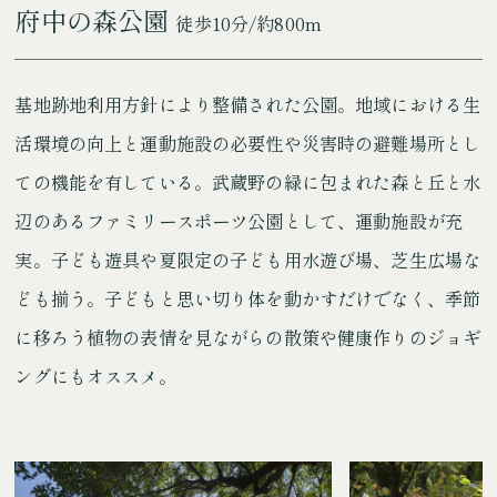
府中の森公園
徒歩10分/約800m
基地跡地利用方針により整備された公園。地域における生
活環境の向上と運動施設の必要性や災害時の避難場所とし
ての機能を有している。武蔵野の緑に包まれた森と丘と水
辺のあるファミリースポーツ公園として、運動施設が充
実。子ども遊具や夏限定の子ども用水遊び場、芝生広場な
ども揃う。子どもと思い切り体を動かすだけでなく、季節
に移ろう植物の表情を見ながらの散策や健康作りのジョギ
ングにもオススメ。