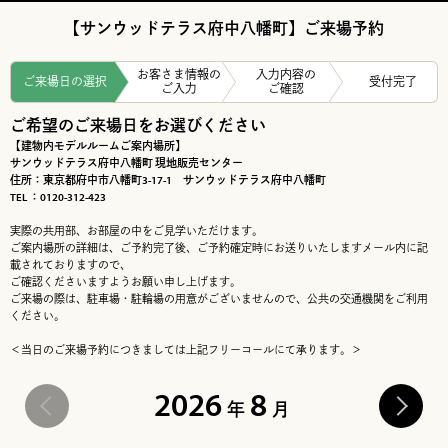
【サンウッドテラス府中八幡町】ご来場予約
お客さま情報の
入力内容の
ご来場日の選択
受付完了
ご入力
ご確認
ご希望のご来場日をお選びください
【建物内モデルルームご案内場所】
サンウッドテラス府中八幡町 現地販売センター
住所：東京都府中市八幡町3-17-1 サンウッドテラス府中八幡町
TEL ：0120-312-423
実際の共用部、お部屋の中をご見学いただけます。
ご案内場所の詳細は、ご予約完了後、ご予約確定時にお送りいたしますメール内に記
載されておりますので、
ご確認くださいますようお願い申し上げます。
ご来場の際は、駐車場・駐輪場の用意がございませんので、公共の交通機関をご利用
ください。
＜当日のご来場予約につきましては上記フリーコールにて承ります。＞
2026
8
年
月